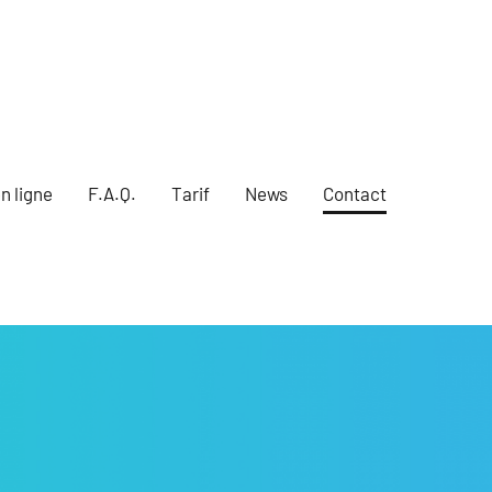
n ligne
F.A.Q.
Tarif
News
Contact