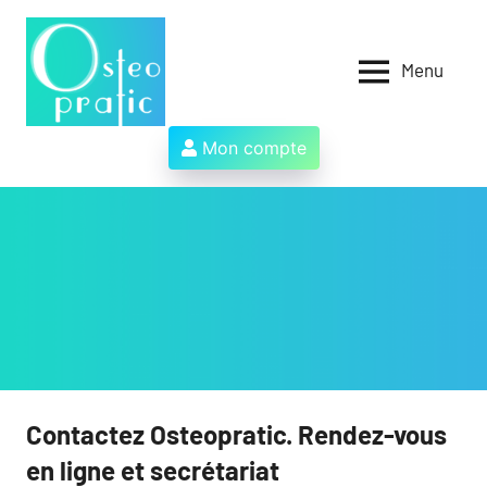
Aller
au
contenu
Menu
Osteopratic
Au
service
des
Mon compte
ostéopathes
et
de
leurs
patients
!
Contactez Osteopratic. Rendez-vous
en ligne et secrétariat