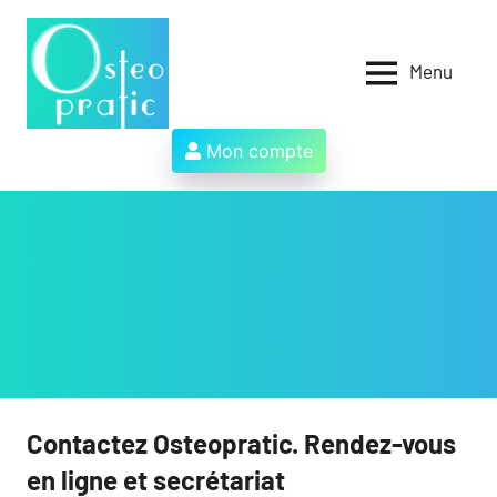
Aller
au
contenu
Menu
Osteopratic
Au
service
des
Mon compte
ostéopathes
et
de
leurs
patients
!
Contactez Osteopratic. Rendez-vous
en ligne et secrétariat