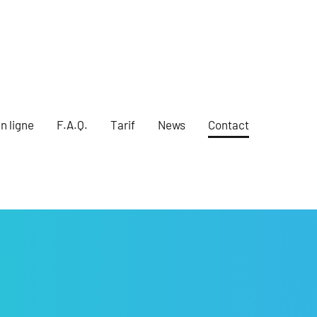
n ligne
F.A.Q.
Tarif
News
Contact