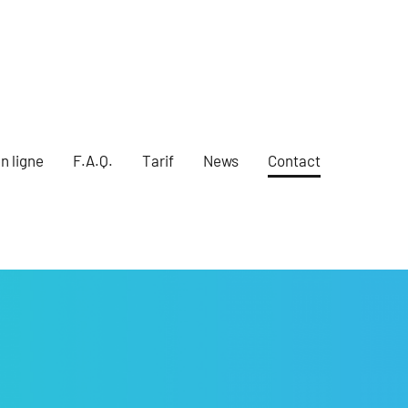
n ligne
F.A.Q.
Tarif
News
Contact