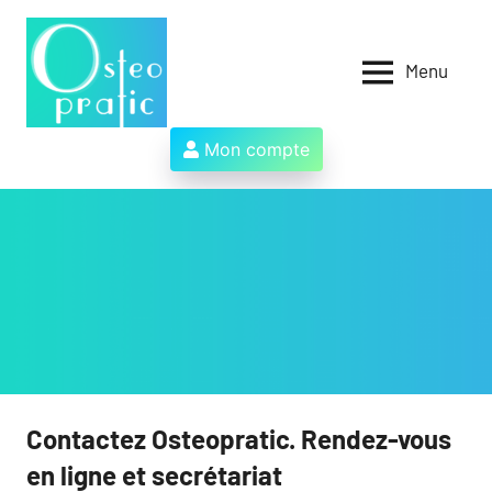
Aller
au
contenu
Menu
Osteopratic
Au
service
des
Mon compte
ostéopathes
et
de
leurs
patients
!
Contactez Osteopratic. Rendez-vous
en ligne et secrétariat