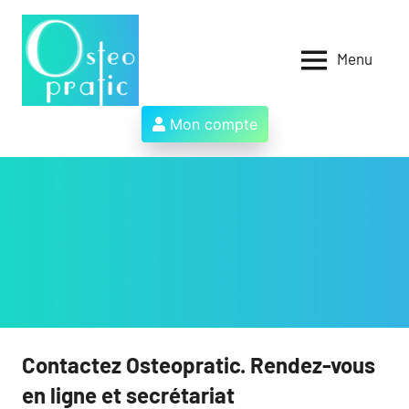
Aller
au
contenu
Menu
Osteopratic
Au
service
des
Mon compte
ostéopathes
et
de
leurs
patients
!
Contactez Osteopratic. Rendez-vous
en ligne et secrétariat