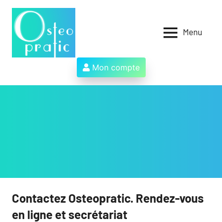
Aller
au
contenu
Menu
Osteopratic
Au
service
des
Mon compte
ostéopathes
et
de
leurs
patients
!
Contactez Osteopratic. Rendez-vous
en ligne et secrétariat