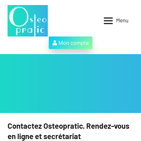
Aller
au
contenu
Menu
Osteopratic
Au
service
des
Mon compte
ostéopathes
et
de
leurs
patients
!
Contactez Osteopratic. Rendez-vous
en ligne et secrétariat