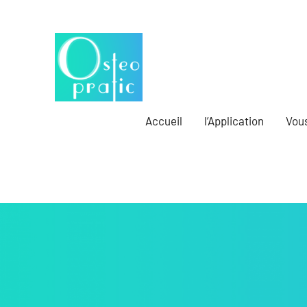
Aller
au
contenu
Au
Osteopratic
service
des
Accueil
l’Application
Vou
ostéopathes
et
de
leurs
patients
!