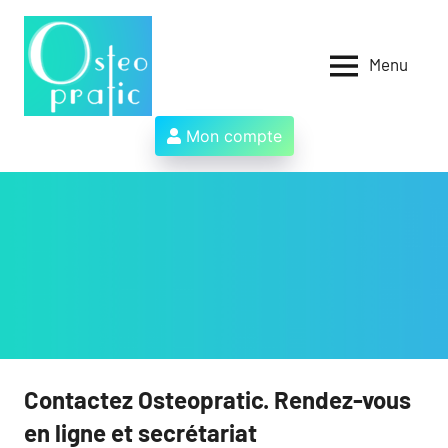
Aller
au
contenu
Menu
Osteopratic
Au
service
des
Mon compte
ostéopathes
et
de
leurs
patients
!
Contactez Osteopratic. Rendez-vous
en ligne et secrétariat