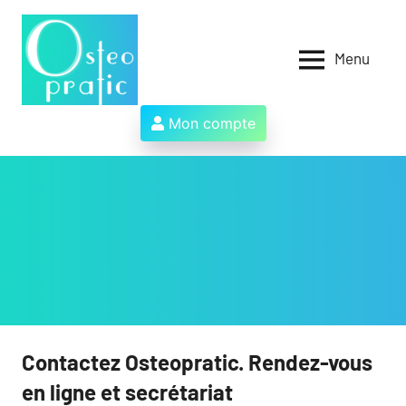
Aller
au
contenu
Menu
Osteopratic
Au
service
des
Mon compte
ostéopathes
et
de
leurs
patients
!
Contactez Osteopratic. Rendez-vous
en ligne et secrétariat