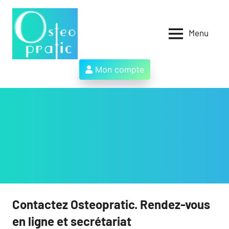
Aller
au
contenu
Menu
Osteopratic
Au
service
des
Mon compte
ostéopathes
et
de
leurs
patients
!
Contactez Osteopratic. Rendez-vous
en ligne et secrétariat