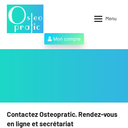
Aller
au
contenu
Menu
Osteopratic
Au
service
des
Mon compte
ostéopathes
et
de
leurs
patients
!
Contactez Osteopratic. Rendez-vous
en ligne et secrétariat