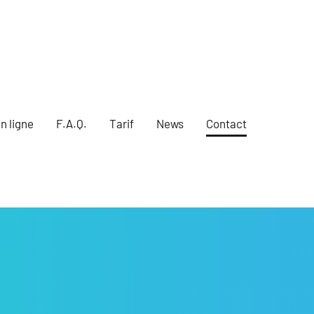
n ligne
F.A.Q.
Tarif
News
Contact