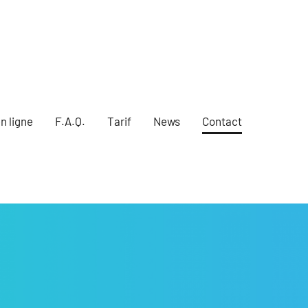
n ligne
F.A.Q.
Tarif
News
Contact