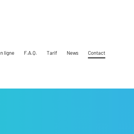
n ligne
F.A.Q.
Tarif
News
Contact