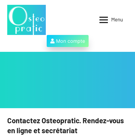
Aller
au
contenu
Menu
Osteopratic
Au
service
des
Mon compte
ostéopathes
et
de
leurs
patients
!
Contactez Osteopratic. Rendez-vous
en ligne et secrétariat