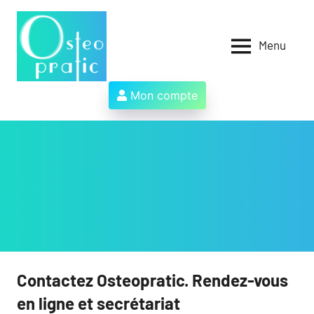
Aller
au
contenu
Menu
Osteopratic
Au
service
des
Mon compte
ostéopathes
et
de
leurs
patients
!
Contactez Osteopratic. Rendez-vous
en ligne et secrétariat