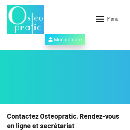
Aller
au
contenu
Menu
Osteopratic
Au
service
des
Mon compte
ostéopathes
et
de
leurs
patients
!
Contactez Osteopratic. Rendez-vous
en ligne et secrétariat