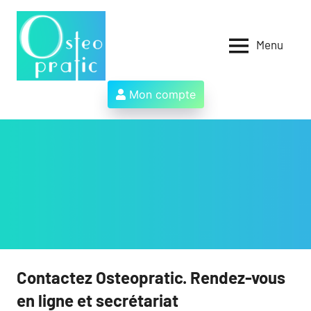
Aller
au
contenu
Menu
Osteopratic
Au
service
des
Mon compte
ostéopathes
et
de
leurs
patients
!
Contactez Osteopratic. Rendez-vous
en ligne et secrétariat