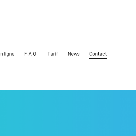
n ligne
F.A.Q.
Tarif
News
Contact