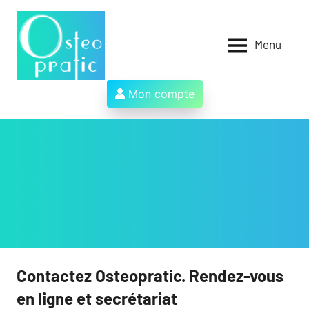
Aller
au
contenu
Menu
Osteopratic
Au
service
des
Mon compte
ostéopathes
et
de
leurs
patients
!
Contactez Osteopratic. Rendez-vous
en ligne et secrétariat