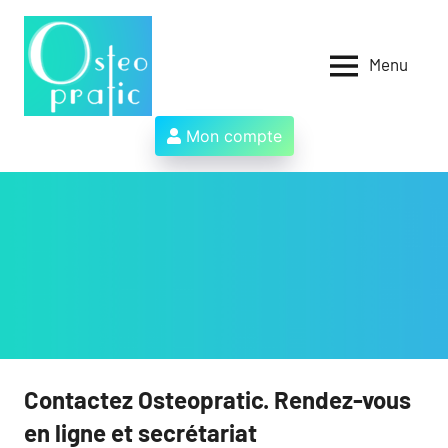
Aller
au
contenu
Menu
Osteopratic
Au
service
des
Mon compte
ostéopathes
et
de
leurs
patients
!
Contactez Osteopratic. Rendez-vous
en ligne et secrétariat