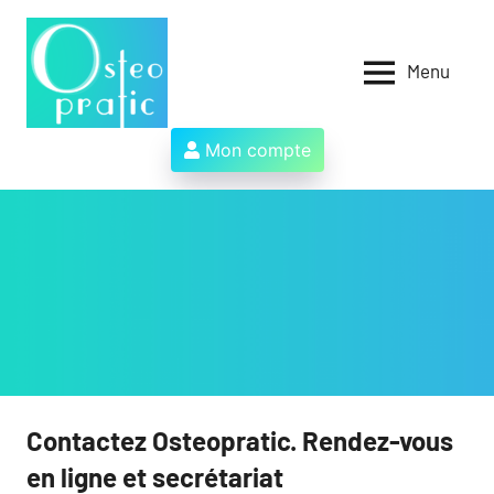
Aller
au
contenu
Menu
Osteopratic
Au
service
des
Mon compte
ostéopathes
et
de
leurs
patients
!
Contactez Osteopratic. Rendez-vous
en ligne et secrétariat