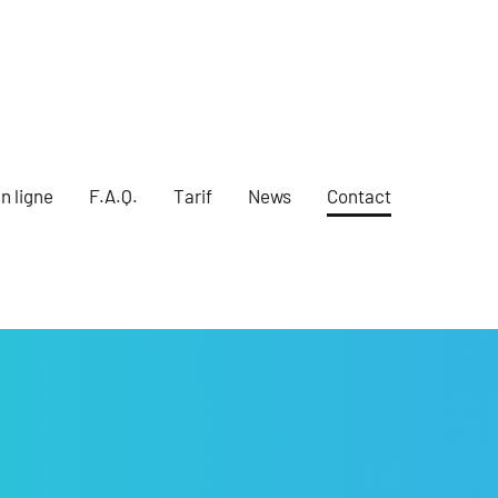
n ligne
F.A.Q.
Tarif
News
Contact