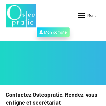
Aller
au
contenu
Menu
Osteopratic
Au
service
des
Mon compte
ostéopathes
et
de
leurs
patients
!
Contactez Osteopratic. Rendez-vous
en ligne et secrétariat