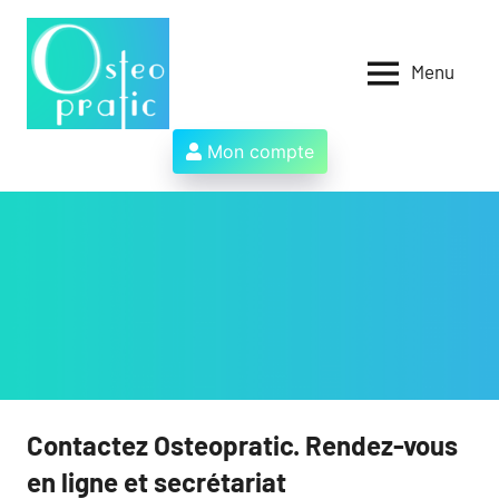
Aller
au
contenu
Menu
Osteopratic
Au
service
des
Mon compte
ostéopathes
et
de
leurs
patients
!
Contactez Osteopratic. Rendez-vous
en ligne et secrétariat