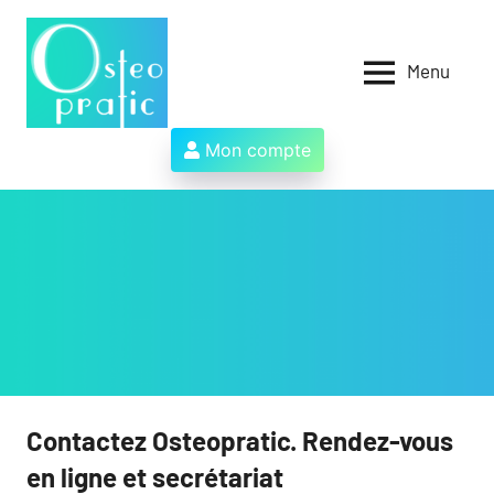
Aller
au
contenu
Menu
Osteopratic
Au
service
des
Mon compte
ostéopathes
et
de
leurs
patients
!
Contactez Osteopratic. Rendez-vous
en ligne et secrétariat