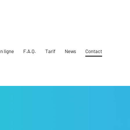
n ligne
F.A.Q.
Tarif
News
Contact