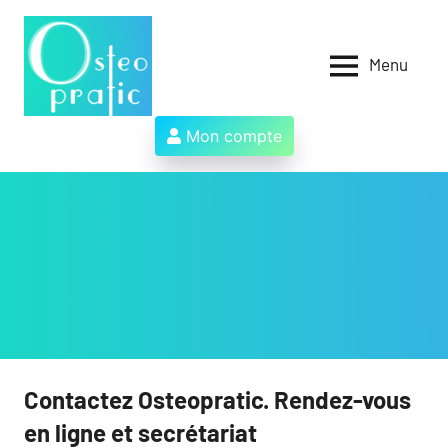
Aller
au
contenu
Menu
Osteopratic
Au
service
des
Mon compte
ostéopathes
et
de
leurs
patients
!
Contactez Osteopratic. Rendez-vous
en ligne et secrétariat