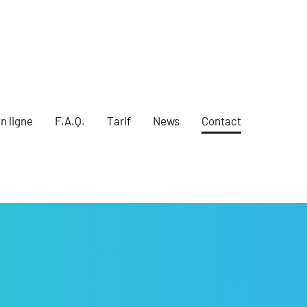
n ligne
F.A.Q.
Tarif
News
Contact