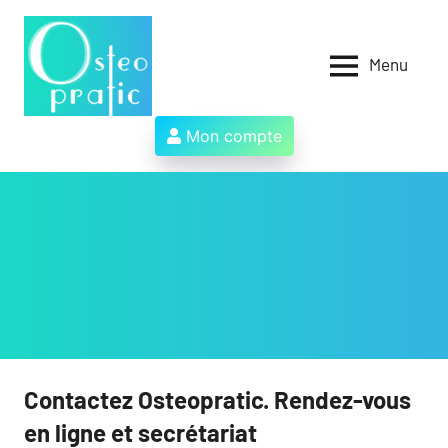
Aller
au
contenu
Menu
Osteopratic
Au
service
des
Mon compte
ostéopathes
et
de
leurs
patients
!
Contactez Osteopratic. Rendez-vous
en ligne et secrétariat