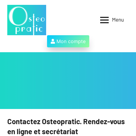
Aller
au
contenu
Menu
Osteopratic
Au
service
des
Mon compte
ostéopathes
et
de
leurs
patients
!
Contactez Osteopratic. Rendez-vous
en ligne et secrétariat