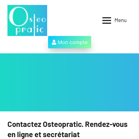
Aller
au
contenu
Menu
Osteopratic
Au
service
des
Mon compte
ostéopathes
et
de
leurs
patients
!
Contactez Osteopratic. Rendez-vous
en ligne et secrétariat