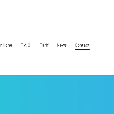
n ligne
F.A.Q.
Tarif
News
Contact