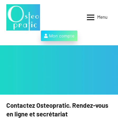
Aller
au
contenu
Menu
Osteopratic
Au
service
des
Mon compte
ostéopathes
et
de
leurs
patients
!
Contactez Osteopratic. Rendez-vous
en ligne et secrétariat