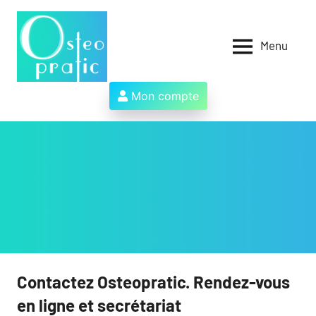
Aller
au
contenu
Menu
Osteopratic
Au
service
des
Mon compte
ostéopathes
et
de
leurs
patients
!
Contactez Osteopratic. Rendez-vous
en ligne et secrétariat