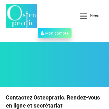
Aller
au
contenu
Menu
Osteopratic
Au
service
des
Mon compte
ostéopathes
et
de
leurs
patients
!
Contactez Osteopratic. Rendez-vous
en ligne et secrétariat