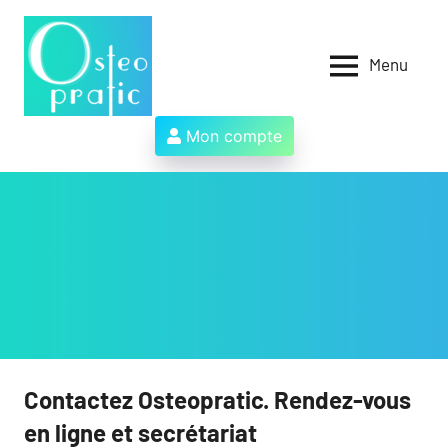
Aller
au
contenu
Menu
Osteopratic
Au
service
des
Mon compte
ostéopathes
et
de
leurs
patients
!
Contactez Osteopratic. Rendez-vous
en ligne et secrétariat