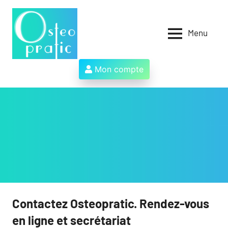
Aller
au
contenu
Menu
Osteopratic
Au
service
des
Mon compte
ostéopathes
et
de
leurs
patients
!
Contactez Osteopratic. Rendez-vous
en ligne et secrétariat