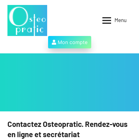
Aller
au
contenu
Menu
Osteopratic
Au
service
des
Mon compte
ostéopathes
et
de
leurs
patients
!
Contactez Osteopratic. Rendez-vous
en ligne et secrétariat