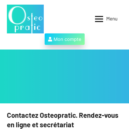
Aller
au
contenu
Menu
Osteopratic
Au
service
des
Mon compte
ostéopathes
et
de
leurs
patients
!
Contactez Osteopratic. Rendez-vous
en ligne et secrétariat